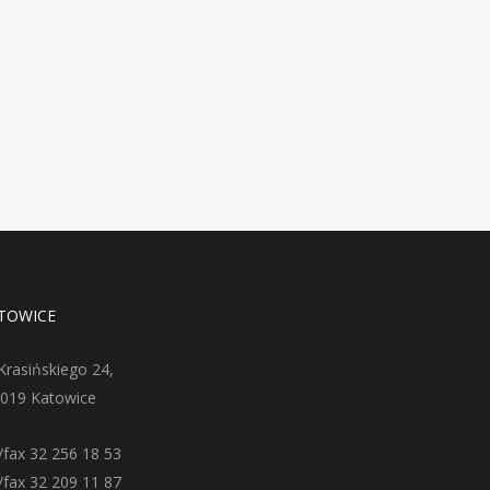
TOWICE
 Krasińskiego 24,
-019 Katowice
./fax 32 256 18 53
./fax 32 209 11 87