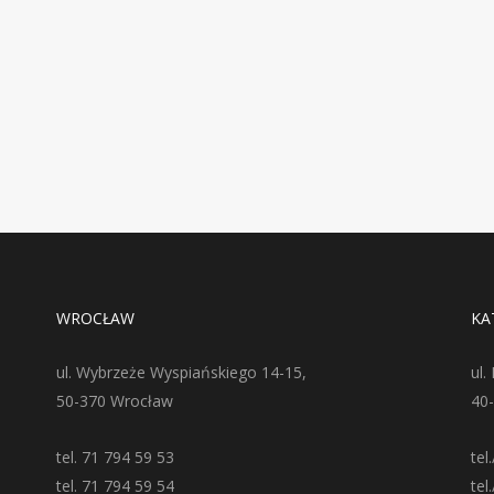
WROCŁAW
KA
ul. Wybrzeże Wyspiańskiego 14-15,
ul.
50-370 Wrocław
40
tel. 71 794 59 53
tel
tel. 71 794 59 54
tel