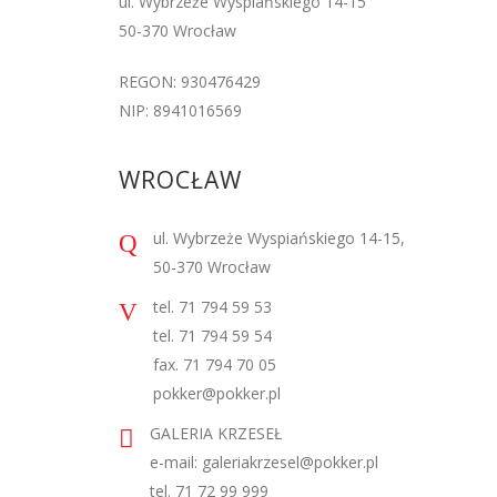
ul. Wybrzeże Wyspiańskiego 14-15
50-370 Wrocław
REGON: 930476429
NIP: 8941016569
WROCŁAW
ul. Wybrzeże Wyspiańskiego 14-15,
50-370 Wrocław
tel. 71 794 59 53
tel. 71 794 59 54
fax. 71 794 70 05
pokker@pokker.pl
GALERIA KRZESEŁ
e-mail: galeriakrzesel@pokker.pl
tel. 71 72 99 999