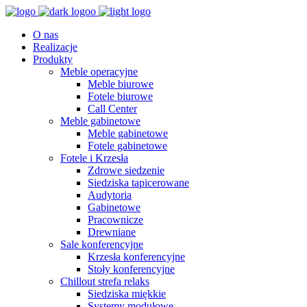
O nas
Realizacje
Produkty
Meble operacyjne
Meble biurowe
Fotele biurowe
Call Center
Meble gabinetowe
Meble gabinetowe
Fotele gabinetowe
Fotele i Krzesła
Zdrowe siedzenie
Siedziska tapicerowane
Audytoria
Gabinetowe
Pracownicze
Drewniane
Sale konferencyjne
Krzesła konferencyjne
Stoły konferencyjne
Chillout strefa relaks
Siedziska miękkie
Systemy modułowe