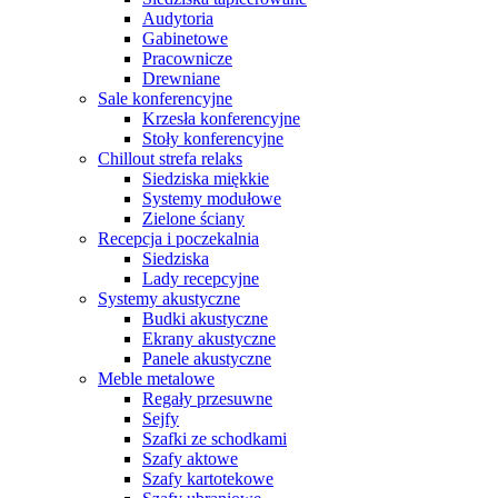
Audytoria
Gabinetowe
Pracownicze
Drewniane
Sale konferencyjne
Krzesła konferencyjne
Stoły konferencyjne
Chillout strefa relaks
Siedziska miękkie
Systemy modułowe
Zielone ściany
Recepcja i poczekalnia
Siedziska
Lady recepcyjne
Systemy akustyczne
Budki akustyczne
Ekrany akustyczne
Panele akustyczne
Meble metalowe
Regały przesuwne
Sejfy
Szafki ze schodkami
Szafy aktowe
Szafy kartotekowe