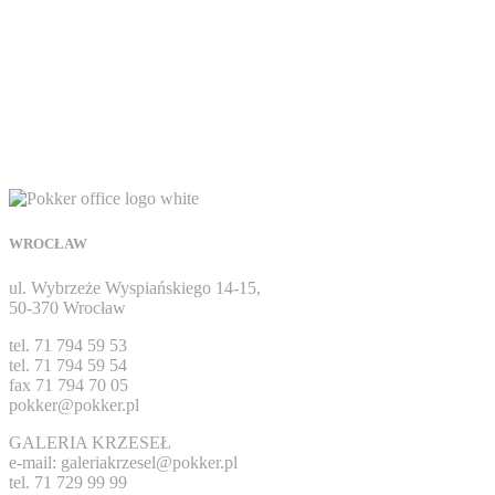
SPATHIO
WROCŁAW
Meble gabinetowe
,
Meble gabinetowe
ul. Wybrzeże Wyspiańskiego 14-15,
50-370 Wrocław
tel. 71 794 59 53
tel. 71 794 59 54
fax 71 794 70 05
pokker@pokker.pl
GALERIA KRZESEŁ
e-mail: galeriakrzesel@pokker.pl
tel. 71 729 99 99