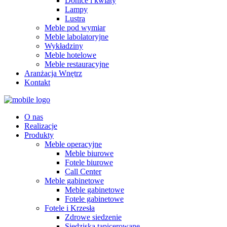
Donice i kwiaty
Lampy
Lustra
Meble pod wymiar
Meble labolatoryjne
Wykładziny
Meble hotelowe
Meble restauracyjne
Aranżacja Wnętrz
Kontakt
O nas
Realizacje
Produkty
Meble operacyjne
Meble biurowe
Fotele biurowe
Call Center
Meble gabinetowe
Meble gabinetowe
Fotele gabinetowe
Fotele i Krzesła
Zdrowe siedzenie
Siedziska tapicerowane