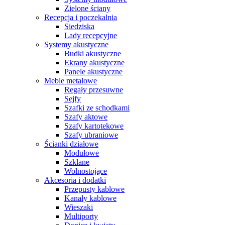
Zielone ściany
Recepcja i poczekalnia
Siedziska
Lady recepcyjne
Systemy akustyczne
Budki akustyczne
Ekrany akustyczne
Panele akustyczne
Meble metalowe
Regały przesuwne
Sejfy
Szafki ze schodkami
Szafy aktowe
Szafy kartotekowe
Szafy ubraniowe
Ścianki działowe
Modułowe
Szklane
Wolnostojące
Akcesoria i dodatki
Przepusty kablowe
Kanały kablowe
Wieszaki
Multiporty