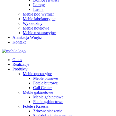
Donice i kwiaty
Lampy
Lustra
Meble pod wymiar
Meble labolatoryjne
Wykładziny
Meble hotelowe
Meble restauracyjne
Aranżacja Wnętrz
Kontakt
O nas
Realizacje
Produkty
Meble operacyjne
Meble biurowe
Fotele biurowe
Call Center
Meble gabinetowe
Meble gabinetowe
Fotele gabinetowe
Fotele i Krzesła
Zdrowe siedzenie
Siedziska tapicerowane