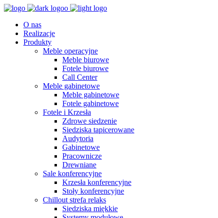
O nas
Realizacje
Produkty
Meble operacyjne
Meble biurowe
Fotele biurowe
Call Center
Meble gabinetowe
Meble gabinetowe
Fotele gabinetowe
Fotele i Krzesła
Zdrowe siedzenie
Siedziska tapicerowane
Audytoria
Gabinetowe
Pracownicze
Drewniane
Sale konferencyjne
Krzesła konferencyjne
Stoły konferencyjne
Chillout strefa relaks
Siedziska miękkie
Systemy modułowe