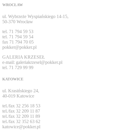
WROCŁAW
Szafy kartotekowe
,
Meble metalowe
,
Szafki ze schodkami
ul. Wybrzeże Wyspiańskiego 14-15,
50-370 Wrocław
tel. 71 794 59 53
tel. 71 794 59 54
fax 71 794 70 05
pokker@pokker.pl
GALERIA KRZESEŁ
e-mail: galeriakrzesel@pokker.pl
tel. 71 729 99 99
KATOWICE
ul. Krasińskiego 24,
40-019 Katowice
tel./fax 32 256 18 53
tel./fax 32 209 11 87
tel./fax 32 209 11 89
tel./fax 32 352 63 62
katowice@pokker.pl