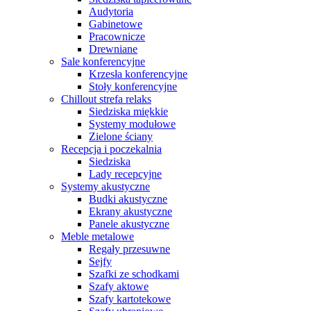
Audytoria
Gabinetowe
Pracownicze
Drewniane
Sale konferencyjne
Krzesła konferencyjne
Stoły konferencyjne
Chillout strefa relaks
Siedziska miękkie
Systemy modułowe
Zielone ściany
Recepcja i poczekalnia
Siedziska
Lady recepcyjne
Systemy akustyczne
Budki akustyczne
Ekrany akustyczne
Panele akustyczne
Meble metalowe
Regały przesuwne
Sejfy
Szafki ze schodkami
Szafy aktowe
Szafy kartotekowe