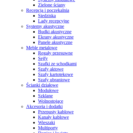
Zielone ściany
Recepcja i poczekalnia
Siedziska
Lady recepcyjne
Systemy akustyczne
Budki akustyczne
Ekrany akustyczne
Panele akustyczne
Meble metalowe
Regały przesuwne
Sejfy
Szafki ze schodkami
Szafy aktowe
Szafy kartotekowe
Szafy ubraniowe
Ścianki działowe
Modułowe
Szklane
Wolnostojące
Akcesoria i dodatki
Przepusty kablowe
Kanały kablowe
Wieszaki
Multiporty