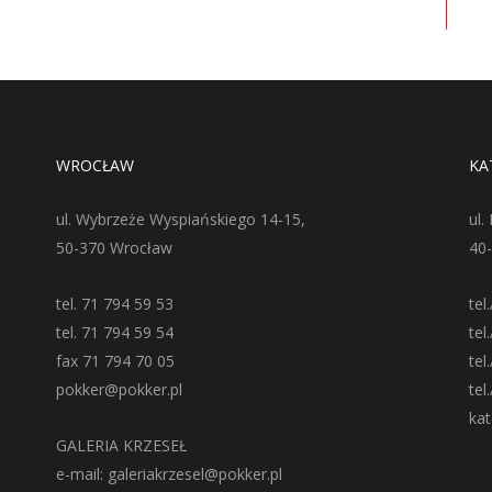
WROCŁAW
KA
ul. Wybrzeże Wyspiańskiego 14-15,
ul.
50-370 Wrocław
40
tel. 71 794 59 53
tel
tel. 71 794 59 54
tel
fax 71 794 70 05
tel
pokker@pokker.pl
tel
ka
GALERIA KRZESEŁ
e-mail: galeriakrzesel@pokker.pl