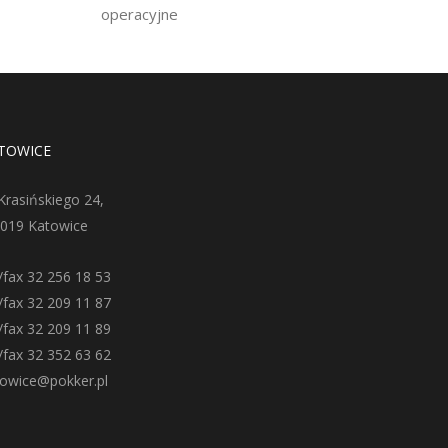
operacyjne
TOWICE
 Krasińskiego 24,
-019 Katowice
./fax 32 256 18 53
./fax 32 209 11 87
./fax 32 209 11 89
./fax 32 352 63 62
towice@pokker.pl