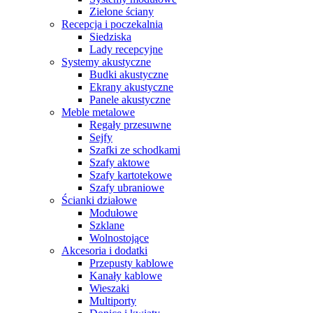
Zielone ściany
Recepcja i poczekalnia
Siedziska
Lady recepcyjne
Systemy akustyczne
Budki akustyczne
Ekrany akustyczne
Panele akustyczne
Meble metalowe
Regały przesuwne
Sejfy
Szafki ze schodkami
Szafy aktowe
Szafy kartotekowe
Szafy ubraniowe
Ścianki działowe
Modułowe
Szklane
Wolnostojące
Akcesoria i dodatki
Przepusty kablowe
Kanały kablowe
Wieszaki
Multiporty