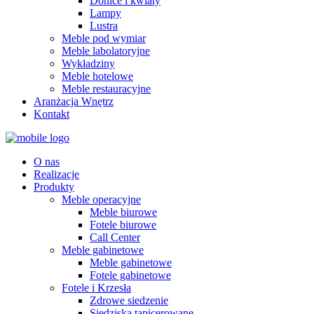
Donice i kwiaty
Lampy
Lustra
Meble pod wymiar
Meble labolatoryjne
Wykładziny
Meble hotelowe
Meble restauracyjne
Aranżacja Wnętrz
Kontakt
O nas
Realizacje
Produkty
Meble operacyjne
Meble biurowe
Fotele biurowe
Call Center
Meble gabinetowe
Meble gabinetowe
Fotele gabinetowe
Fotele i Krzesła
Zdrowe siedzenie
Siedziska tapicerowane