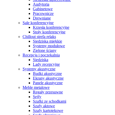
Audytoria
Gabinetowe
Pracownicze
Drewniane
Sale konferencyjne
Krzesła konferencyjne
Stoły konferencyjne
Chillout strefa relaks
Siedziska miękkie
Systemy modułowe
Zielone ściany
Recepcja i poczekalnia
Siedziska
Lady recepcyjne
Systemy akustyczne
Budki akustyczne
Ekrany akustyczne
Panele akustyczne
Meble metalowe
Regały przesuwne
Sejfy
Szafki ze schodkami
Szafy aktowe
Szafy kartotekowe