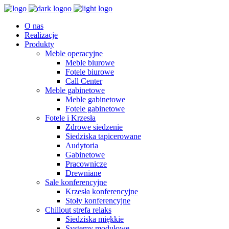
O nas
Realizacje
Produkty
Meble operacyjne
Meble biurowe
Fotele biurowe
Call Center
Meble gabinetowe
Meble gabinetowe
Fotele gabinetowe
Fotele i Krzesła
Zdrowe siedzenie
Siedziska tapicerowane
Audytoria
Gabinetowe
Pracownicze
Drewniane
Sale konferencyjne
Krzesła konferencyjne
Stoły konferencyjne
Chillout strefa relaks
Siedziska miękkie
Systemy modułowe